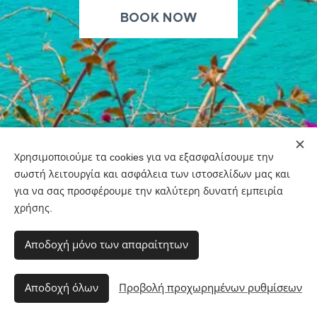
BOOK NOW
Χρησιμοποιούμε τα cookies για να εξασφαλίσουμε την
σωστή λειτουργία και ασφάλεια των ιστοσελίδων μας και
για να σας προσφέρουμε την καλύτερη δυνατή εμπειρία
χρήσης.
Αποδοχή μόνο των απαραίτητων
Galissas Rent A
Car
, Poseidonia 841 00, Syros, Greece, +30
6955442289 /+30 2281042200
Αποδοχή όλων
Προβολή προχωρημένων ρυθμίσεων
Υλοποιήθηκε από τη
Webnode
Cookies