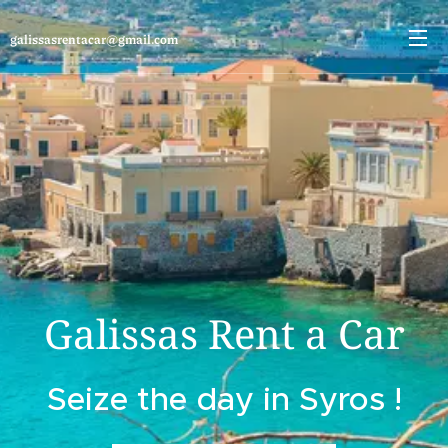
galissasrentacar@gmail.com
Galissas Rent a Car
Seize the day in Syros !