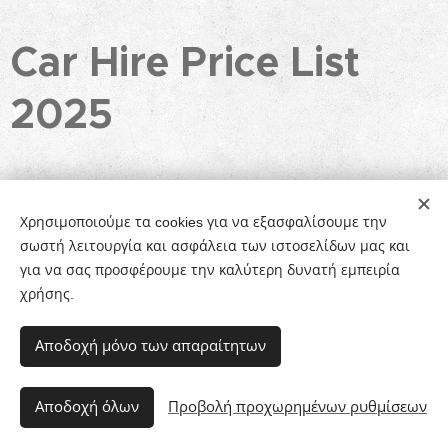
Car Hire Price List
2025
Galissas
20€
Rent a Car
from
/ per day
Χρησιμοποιούμε τα cookies για να εξασφαλίσουμε την
Galissas
300€
Leasing
from
/ per month
σωστή λειτουργία και ασφάλεια των ιστοσελίδων μας και
για να σας προσφέρουμε την καλύτερη δυνατή εμπειρία
χρήσης.
Αποδοχή μόνο των απαραίτητων
Galissas Rent A
Car
, Poseidonia 841 00, Syros, Greece, +30
6955442289 /+30 2281042200
Αποδοχή όλων
Προβολή προχωρημένων ρυθμίσεων
Υλοποιήθηκε από τη
Webnode
Cookies